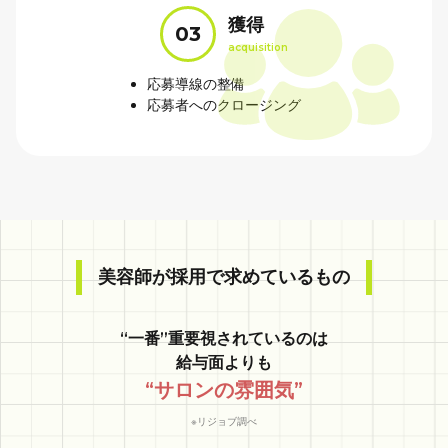
獲得
03
acquisition
応募導線の整備
応募者へのクロージング
美容師が採用で求めているもの
“一番”重要視されているのは
給与面よりも
“サロン
の
雰囲気”
※リジョブ調べ